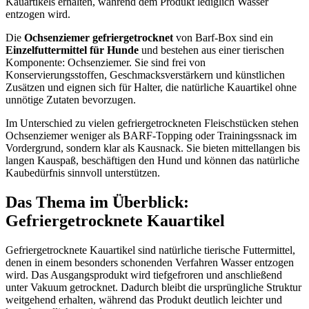
Kauartikels erhalten, während dem Produkt lediglich Wasser
entzogen wird.
Die
Ochsenziemer gefriergetrocknet
von Barf-Box sind ein
Einzelfuttermittel für Hunde
und bestehen aus einer tierischen
Komponente: Ochsenziemer. Sie sind frei von
Konservierungsstoffen, Geschmacksverstärkern und künstlichen
Zusätzen und eignen sich für Halter, die natürliche Kauartikel ohne
unnötige Zutaten bevorzugen.
Im Unterschied zu vielen gefriergetrockneten Fleischstücken stehen
Ochsenziemer weniger als BARF-Topping oder Trainingssnack im
Vordergrund, sondern klar als Kausnack. Sie bieten mittellangen bis
langen Kauspaß, beschäftigen den Hund und können das natürliche
Kaubedürfnis sinnvoll unterstützen.
Das Thema im Überblick:
Gefriergetrocknete Kauartikel
Gefriergetrocknete Kauartikel sind natürliche tierische Futtermittel,
denen in einem besonders schonenden Verfahren Wasser entzogen
wird. Das Ausgangsprodukt wird tiefgefroren und anschließend
unter Vakuum getrocknet. Dadurch bleibt die ursprüngliche Struktur
weitgehend erhalten, während das Produkt deutlich leichter und