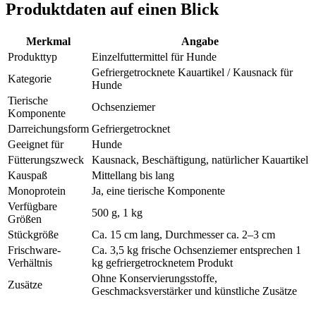
Produktdaten auf einen Blick
Merkmal
Angabe
Produkttyp
Einzelfuttermittel für Hunde
Gefriergetrocknete Kauartikel / Kausnack für
Kategorie
Hunde
Tierische
Ochsenziemer
Komponente
Darreichungsform
Gefriergetrocknet
Geeignet für
Hunde
Fütterungszweck
Kausnack, Beschäftigung, natürlicher Kauartikel
Kauspaß
Mittellang bis lang
Monoprotein
Ja, eine tierische Komponente
Verfügbare
500 g, 1 kg
Größen
Stückgröße
Ca. 15 cm lang, Durchmesser ca. 2–3 cm
Frischware-
Ca. 3,5 kg frische Ochsenziemer entsprechen 1
Verhältnis
kg gefriergetrocknetem Produkt
Ohne Konservierungsstoffe,
Zusätze
Geschmacksverstärker und künstliche Zusätze