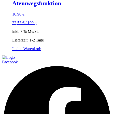
Atemwegsfunktion
16,90
€
22,53
€
/
100
g
inkl. 7 % MwSt.
Lieferzeit:
1-2 Tage
In den Warenkorb
Facebook